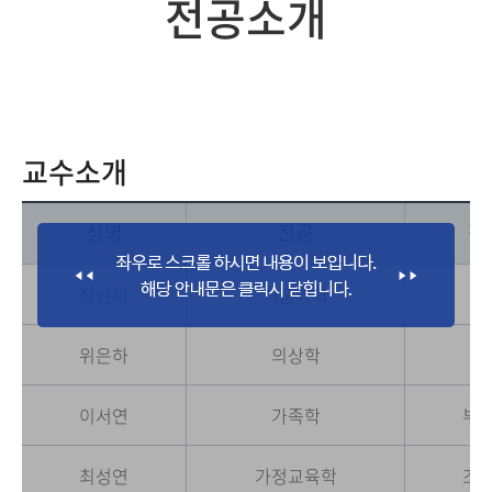
전공소개
교수소개
성명
전공
직
정난희
식품과학
교
위은하
의상학
교
이서연
가족학
부
최성연
가정교육학
조