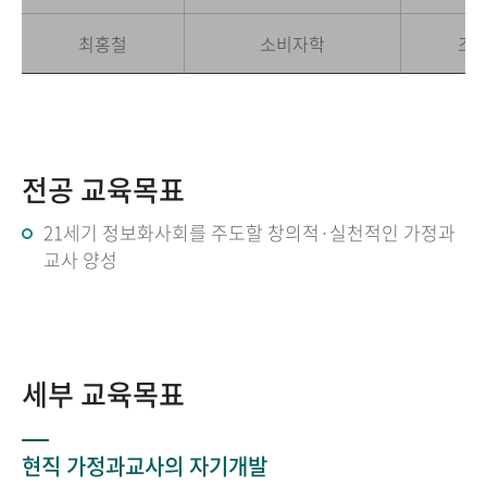
최홍철
소비자학
조
전공 교육목표
21세기 정보화사회를 주도할 창의적·실천적인 가정과
교사 양성
세부 교육목표
현직 가정과교사의 자기개발